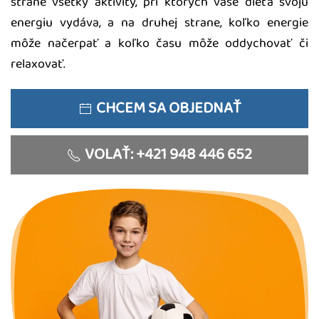
strane všetky aktivity, pri ktorých vaše dieťa svoju
energiu vydáva, a na druhej strane, koľko energie
môže načerpať a koľko času môže oddychovať či
relaxovať.
CHCEM SA OBJEDNAŤ
VOLAŤ: +421 948 446 652