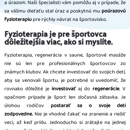
a úrazom. Naši špecialisti vám pomôžu aj v prípade, že
sa vášmu dieťaťu stal úraz a poskytnú mu
poúrazovú
fyzioterapiu
pre rýchly návrat na športovisko.
Fyzioterapia je pre športovca
dôležitejšia viac, ako si myslíte.
Fyzioterapia, regenerácia v saune, športové masáže
nie sú len pre profesionálnych športovcov zo
známych klubov. Ak chcete investovať do svojich detí,
aby sa venovali športu, je potrebné si uvedomiť, že
rovnako dôležité je
investovať
aj do
regenerácie
. V
opačnom prípade je šport len dočasná zábavka. Je
úlohou rodičov
postarať sa o svoje deti
zodpovedne.
Nie je vhodné čakať na zranenie a riešiť
veci, až keď prídu. Jednoducho si zrátajte na jednej