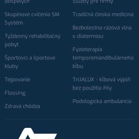
dospelých
Služby pre firmy
Skupinové cvičenia SM
Tradičná čínska medicína
Systém
Bezbolestna rázová vlna
Týždenný rehabilitačný
s diatermiou
pobyt
Fyzioterapia
Športovci a športové
temporomandibulárneho
kluby
kĺbu
Tejpovanie
TriJALUX - kĺbová výplň
bez použitia ihly
Flossing
Podologická ambulancia
Zdravá chôdza