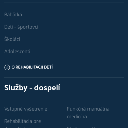
Bábätká
Deti - športovci
Školáci
Adolescenti
O REHABILITÁCII DETÍ
Služby - dospelí
Vstupné vyšetrenie
Funkčná manuálna
medicína
Rehabilitácia pre