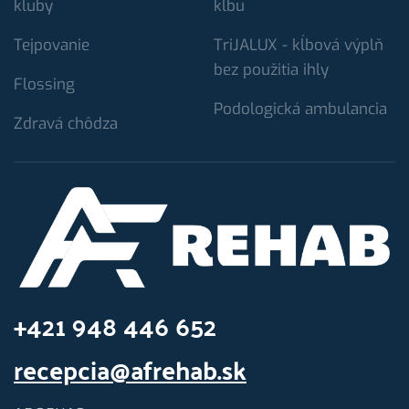
kluby
kĺbu
Tejpovanie
TriJALUX - kĺbová výplň
bez použitia ihly
Flossing
Podologická ambulancia
Zdravá chôdza
+421 948 446 652
recepcia@afrehab.sk